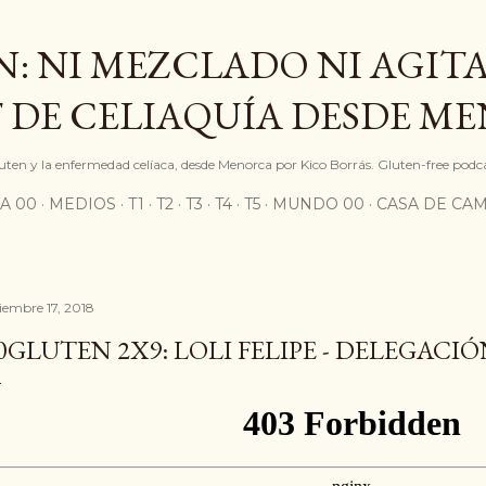
Ir al contenido principal
: NI MEZCLADO NI AGITA
 DE CELIAQUÍA DESDE M
gluten y la enfermedad celíaca, desde Menorca por Kico Borrás. Gluten-free podc
A 00
MEDIOS
T1
T2
T3
T4
T5
MUNDO 00
CASA DE CA
ciembre 17, 2018
0GLUTEN 2X9: LOLI FELIPE - DELEGACIÓ