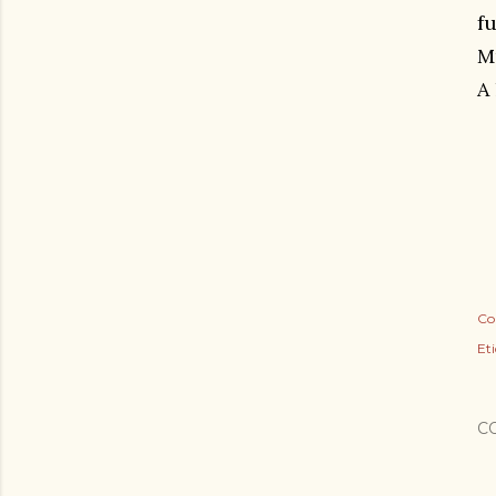
f
M
A
Co
Et
C