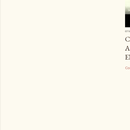
en
C
A
E
Co