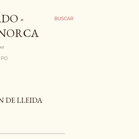
DO -
BUSCAR
ENORCA
ast
MPO
N DE LLEIDA