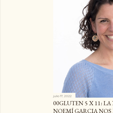
a
d
a
s
julio 17, 2022
00GLUTEN 5 X 11: L
NOEMÍ GARCIA NOS