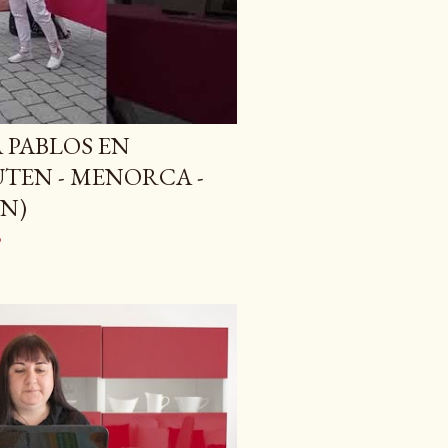
o
 PABLOS EN
UTEN - MENORCA -
ÁN)
o