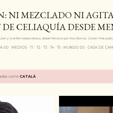
Ir al contenido principal
: NI MEZCLADO NI AGITA
 DE CELIAQUÍA DESDE M
gluten y la enfermedad celíaca, desde Menorca por Kico Borrás. Gluten-free podc
A 00
MEDIOS
T1
T2
T3
T4
T5
MUNDO 00
CASA DE CA
etadas como
CATALÀ