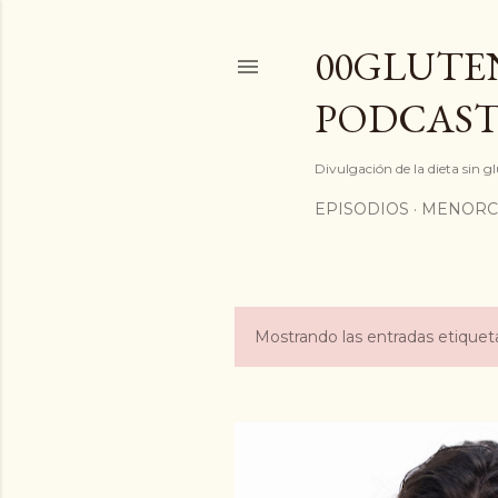
00GLUTEN
PODCAST
Divulgación de la dieta sin 
EPISODIOS
MENORC
Mostrando las entradas etiqu
E
n
t
r