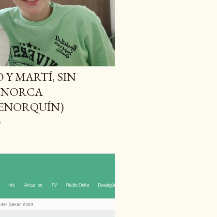
 Y MARTÍ, SIN
ENORCA
ENORQUÍN)
o