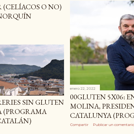
(CELÍACOS O NO)
ENORQUÍN
enero 22, 2022
00GLUTEN 5X06: E
RERIES SIN GLUTEN
MOLINA, PRESIDEN
LÀ (PROGRAMA
CATALUNYA (PRO
CATALÁN)
Compartir
Publicar un comentari