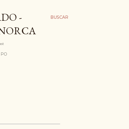
DO -
BUSCAR
ENORCA
ast
MPO