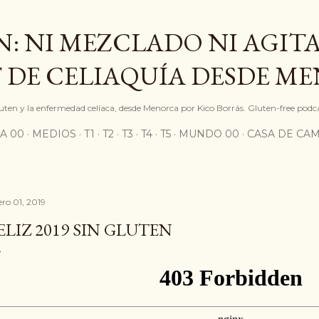
Ir al contenido principal
: NI MEZCLADO NI AGITA
 DE CELIAQUÍA DESDE M
gluten y la enfermedad celíaca, desde Menorca por Kico Borrás. Gluten-free podc
A 00
MEDIOS
T1
T2
T3
T4
T5
MUNDO 00
CASA DE CA
ero 01, 2019
ELIZ 2019 SIN GLUTEN