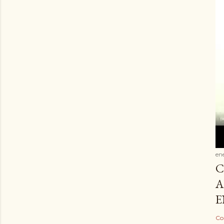
en
C
A
E
Co