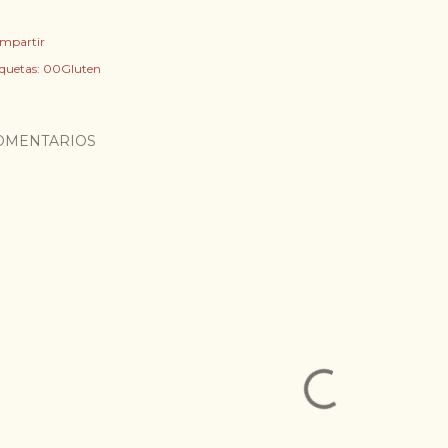
mpartir
iquetas:
00Gluten
OMENTARIOS