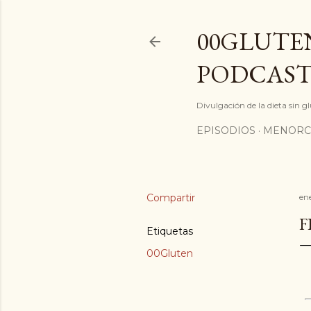
00GLUTEN
PODCAST
Divulgación de la dieta sin 
EPISODIOS
MENORC
Compartir
en
F
Etiquetas
00Gluten