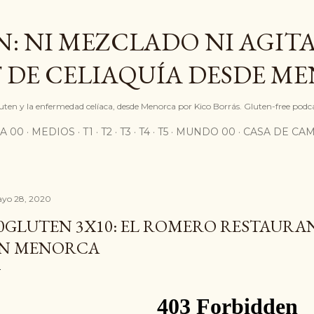
Ir al contenido principal
: NI MEZCLADO NI AGITA
 DE CELIAQUÍA DESDE M
gluten y la enfermedad celíaca, desde Menorca por Kico Borrás. Gluten-free podc
A 00
MEDIOS
T1
T2
T3
T4
T5
MUNDO 00
CASA DE CA
yo 28, 2020
0GLUTEN 3X10: EL ROMERO RESTAURA
N MENORCA