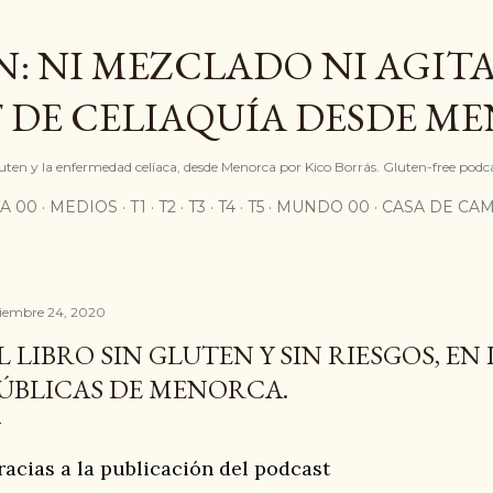
Ir al contenido principal
: NI MEZCLADO NI AGITA
 DE CELIAQUÍA DESDE M
gluten y la enfermedad celíaca, desde Menorca por Kico Borrás. Gluten-free podc
A 00
MEDIOS
T1
T2
T3
T4
T5
MUNDO 00
CASA DE CA
ciembre 24, 2020
L LIBRO SIN GLUTEN Y SIN RIESGOS, EN
ÚBLICAS DE MENORCA.
racias a la publicación del podcast