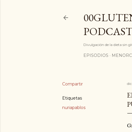
00GLUTEN
PODCAST
Divulgación de la dieta sin 
EPISODIOS
MENORC
Compartir
di
E
Etiquetas
P
nuriapablos
G