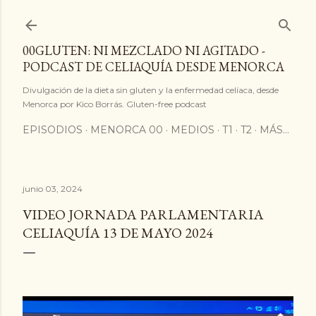
Ir al contenido principal
00GLUTEN: NI MEZCLADO NI AGITADO -
PODCAST DE CELIAQUÍA DESDE MENORCA
Divulgación de la dieta sin gluten y la enfermedad celíaca, desde
Menorca por Kico Borrás. Gluten-free podcast
EPISODIOS
MENORCA 00
MEDIOS
T1
T2
MÁS…
junio 03, 2024
VIDEO JORNADA PARLAMENTARIA
CELIAQUÍA 13 DE MAYO 2024