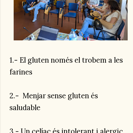
1.-
El gluten només el trobem a les
farines
2.-
Menjar sense gluten és
saludable
3.- Un celíac és intolerant i alergic