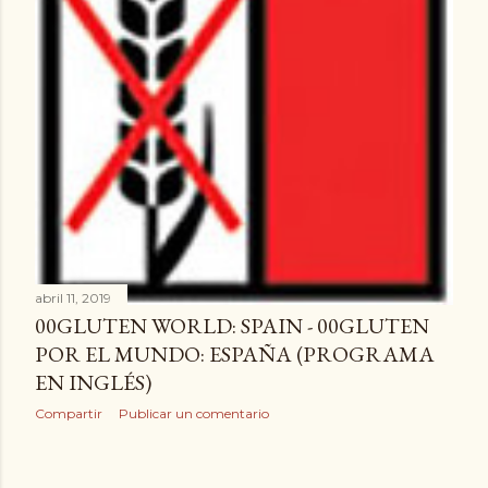
a
d
a
s
abril 11, 2019
00GLUTEN WORLD: SPAIN - 00GLUTEN
POR EL MUNDO: ESPAÑA (PROGRAMA
EN INGLÉS)
Compartir
Publicar un comentario