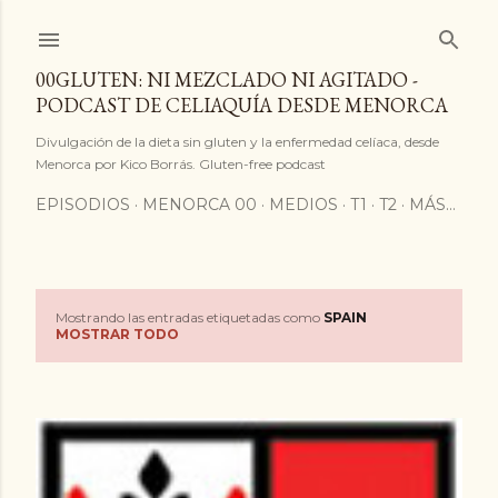
Ir al contenido principal
00GLUTEN: NI MEZCLADO NI AGITADO -
PODCAST DE CELIAQUÍA DESDE MENORCA
Divulgación de la dieta sin gluten y la enfermedad celíaca, desde
Menorca por Kico Borrás. Gluten-free podcast
EPISODIOS
MENORCA 00
MEDIOS
T1
T2
MÁS…
Mostrando las entradas etiquetadas como
SPAIN
E
MOSTRAR TODO
n
t
r