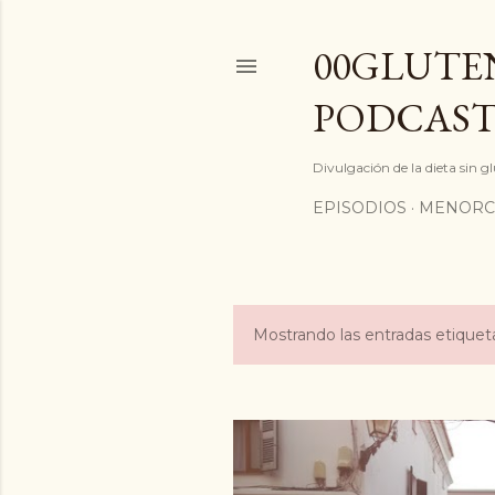
00GLUTEN
PODCAST
Divulgación de la dieta sin 
EPISODIOS
MENORC
Mostrando las entradas etiqu
E
n
t
r