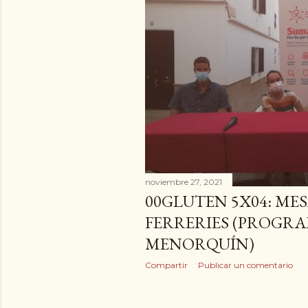
a
d
a
s
noviembre 27, 2021
00GLUTEN 5X04: ME
FERRERIES (PROGR
MENORQUÍN)
Compartir
Publicar un comentario