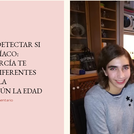
ETECTAR SI
LÍACO:
RCÍA TE
DIFERENTES
LA
GÚN LA EDAD
entario