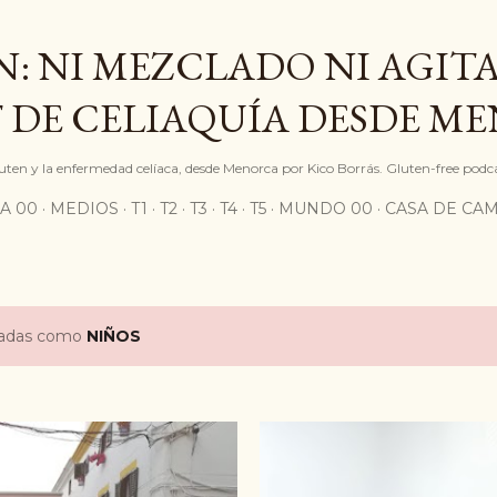
Ir al contenido principal
: NI MEZCLADO NI AGITA
 DE CELIAQUÍA DESDE M
gluten y la enfermedad celíaca, desde Menorca por Kico Borrás. Gluten-free podc
A 00
MEDIOS
T1
T2
T3
T4
T5
MUNDO 00
CASA DE CA
etadas como
NIÑOS