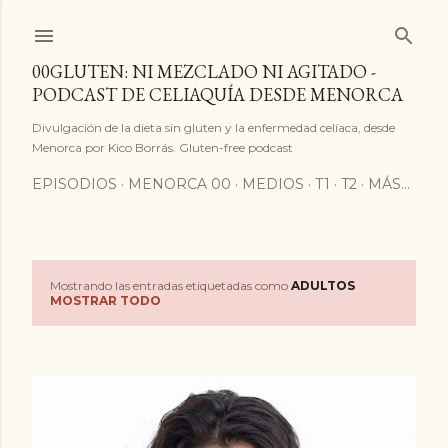
Ir al contenido principal
00GLUTEN: NI MEZCLADO NI AGITADO -
PODCAST DE CELIAQUÍA DESDE MENORCA
Divulgación de la dieta sin gluten y la enfermedad celíaca, desde
Menorca por Kico Borrás. Gluten-free podcast
EPISODIOS
MENORCA 00
MEDIOS
T1
T2
MÁS…
Mostrando las entradas etiquetadas como
ADULTOS
E
MOSTRAR TODO
n
t
r