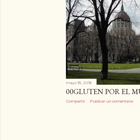
a
d
a
s
mayo 18, 2018
00GLUTEN POR EL 
Compartir
Publicar un comentario