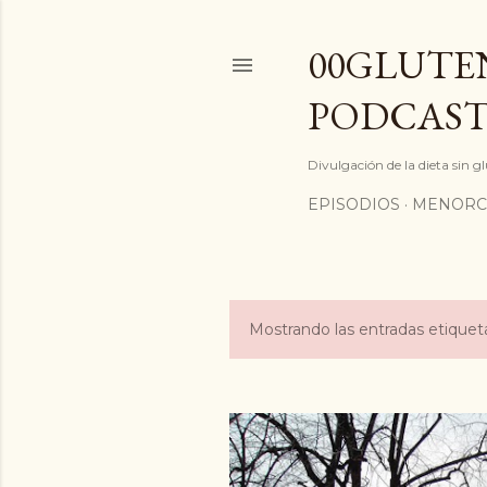
00GLUTEN
PODCAST
Divulgación de la dieta sin 
EPISODIOS
MENORC
Mostrando las entradas etiqu
E
n
t
r