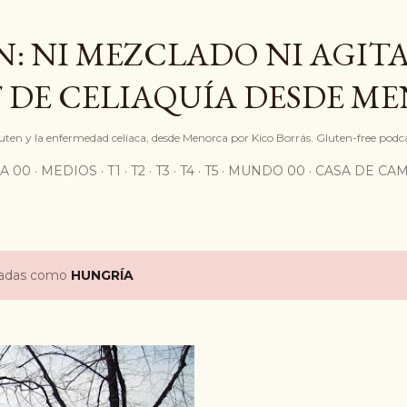
Ir al contenido principal
: NI MEZCLADO NI AGITA
 DE CELIAQUÍA DESDE M
gluten y la enfermedad celíaca, desde Menorca por Kico Borrás. Gluten-free podc
A 00
MEDIOS
T1
T2
T3
T4
T5
MUNDO 00
CASA DE CA
etadas como
HUNGRÍA