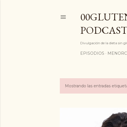
00GLUTEN
PODCAST
Divulgación de la dieta sin 
EPISODIOS
MENORC
Mostrando las entradas etiqu
E
n
t
r