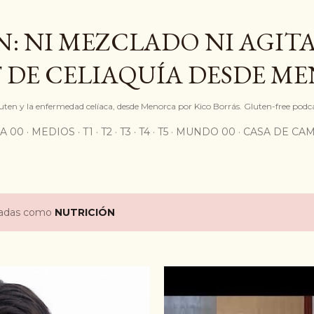
Ir al contenido principal
: NI MEZCLADO NI AGITA
 DE CELIAQUÍA DESDE M
gluten y la enfermedad celíaca, desde Menorca por Kico Borrás. Gluten-free podc
A 00
MEDIOS
T1
T2
T3
T4
T5
MUNDO 00
CASA DE CA
etadas como
NUTRICIÓN