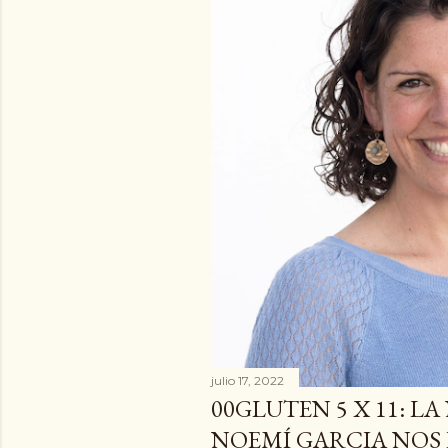
a
d
a
s
julio 17, 2022
00GLUTEN 5 X 11: L
NOEMÍ GARCIA NOS