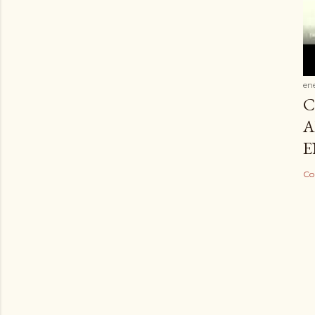
en
C
A
E
Co