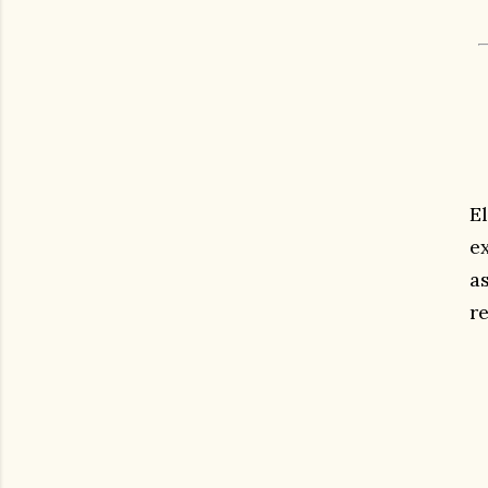
E
e
a
r