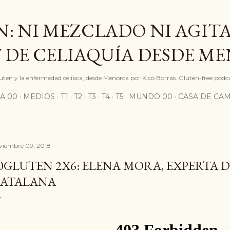
Ir al contenido principal
: NI MEZCLADO NI AGITA
 DE CELIAQUÍA DESDE M
gluten y la enfermedad celíaca, desde Menorca por Kico Borrás. Gluten-free podc
A 00
MEDIOS
T1
T2
T3
T4
T5
MUNDO 00
CASA DE CA
viembre 09, 2018
0GLUTEN 2X6: ELENA MORA, EXPERTA 
ATALANA