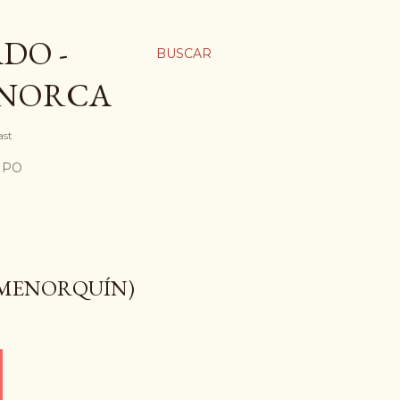
DO -
BUSCAR
ENORCA
ast
MPO
 MENORQUÍN)