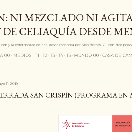
Ir al contenido principal
: NI MEZCLADO NI AGITA
 DE CELIAQUÍA DESDE M
gluten y la enfermedad celíaca, desde Menorca por Kico Borrás. Gluten-free podc
A 00
MEDIOS
T1
T2
T3
T4
T5
MUNDO 00
CASA DE CA
yo 11, 2019
ERRADA SAN CRISPÍN (PROGRAMA EN