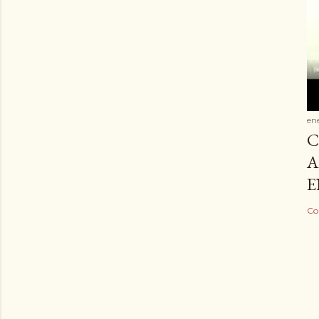
en
C
A
E
Co