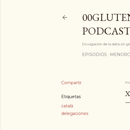
00GLUTEN
PODCAST
Divulgación de la dieta sin 
EPISODIOS
MENORC
Compartir
ma
X
Etiquetas
català
delegaciones