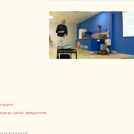
mpartir
iquetas:
català
delegaciones